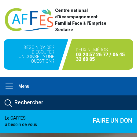
Centre national
d'Accompagnement
Familial Face à l'Emprise
Sectaire
BESOIN D'AIDE ?
DEUX NUMÉROS
D'ÉCOUTE ?
03 20 57 26 77 / 06 45
UN CONSEIL ? UNE
32 60 05
QUESTION ?
Menu
Le CAFFES
FAIRE UN DON
a besoin de vous