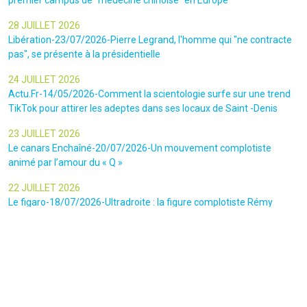
28 JUILLET 2026
Libération-23/07/2026-Pierre Legrand, l'homme qui "ne contracte
pas", se présente à la présidentielle
24 JUILLET 2026
Actu.Fr-14/05/2026-Comment la scientologie surfe sur une trend
TikTok pour attirer les adeptes dans ses locaux de Saint -Denis
23 JUILLET 2026
Le canars Enchaîné-20/07/2026-Un mouvement complotiste
animé par l’amour du « Q »
22 JUILLET 2026
Le figaro-18/07/2026-Ultradroite : la figure complotiste Rémy
Daillet et 14 autres personnes vont être jugés en septembre à Paris
22 JUILLET 2026
La libre-19/07/2026-Andrew Tate, le gourou masculiniste rattrapé
par la justice
22 JUILLET 2026