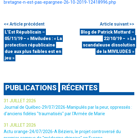
bretagne-n-est-pas-epargnee-26-10-2019-12418996.php
<< Article précédent
Article suivant >>
L’Est Républicain –
Blog de Patrick Mottard –
05/11/19 – « Miviludes : « La
22/10/19 – » La
protection républicaine
scandaleuse dissolution
due aux plus faibles est en
de la MIVILUDES »
jeu »
PUBLICATIONS
RÉCENTES
31 JUILLET 2026
Journal de Québec-29/07/2026-Manipulés par la peur, oppressés :
d'anciens fidèles "traumatisés" par l'Armée de Marie
31 JUILLET 2026
Actu orange-24/07/2026-A Béziers, le projet controversé du
premier campus de "médecine chinoise" en Europe