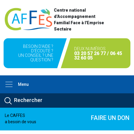
Centre national
d'Accompagnement
Familial Face à l'Emprise
Sectaire
BESOIN D'AIDE ?
DEUX NUMÉROS
D'ÉCOUTE ?
03 20 57 26 77 / 06 45
UN CONSEIL ? UNE
32 60 05
QUESTION ?
Menu
Le CAFFES
FAIRE UN DON
a besoin de vous