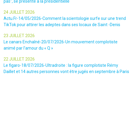
pas", se présente à la présidentielle
24 JUILLET 2026
Actu.Fr-14/05/2026-Comment la scientologie surfe sur une trend
TikTok pour attirer les adeptes dans ses locaux de Saint -Denis
23 JUILLET 2026
Le canars Enchaîné-20/07/2026-Un mouvement complotiste
animé par l’amour du « Q »
22 JUILLET 2026
Le figaro-18/07/2026-Ultradroite : la figure complotiste Rémy
Daillet et 14 autres personnes vont être jugés en septembre à Paris
22 JUILLET 2026
La libre-19/07/2026-Andrew Tate, le gourou masculiniste rattrapé
par la justice
22 JUILLET 2026
Nice Matin-16/07/2026-« Ce qui est impressionnant, c’est leur
capacité à influer sur les gens » : le patron des gendarmes raconte
l’emprise sectaire qui régnait lors des cérémonies chamaniques
dans la région de Nice