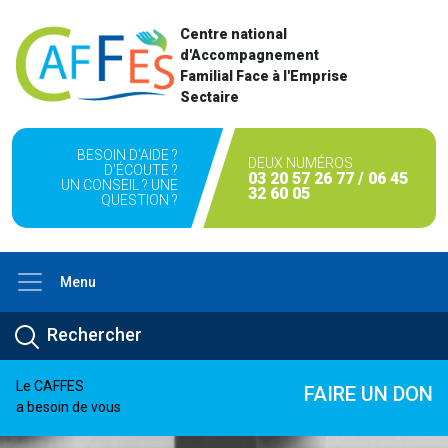
Centre national
d'Accompagnement
Familial Face à l'Emprise
Sectaire
BESOIN D'AIDE ?
DEUX NUMÉROS
D'ÉCOUTE ?
03 20 57 26 77 / 06 45
UN CONSEIL ? UNE
32 60 05
QUESTION ?
Menu
Le CAFFES
FAIRE UN DON
a besoin de vous