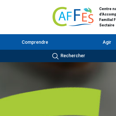
Centre na
d'Accom
Familial 
Sectaire
Comprendre
Agir