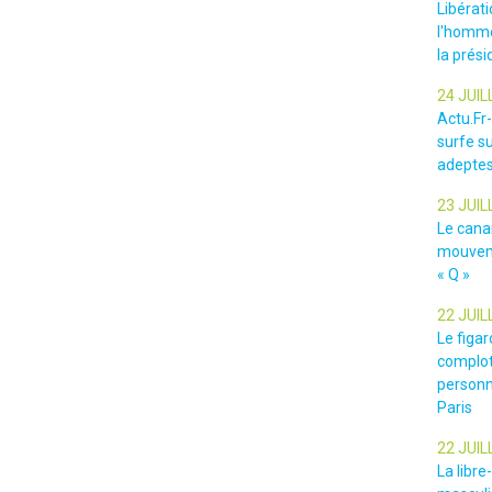
Libérat
l'homme
la prési
24 JUIL
Actu.Fr
surfe su
adeptes
23 JUIL
Le cana
mouveme
« Q »
22 JUIL
Le figar
complot
personn
Paris
22 JUIL
La libr