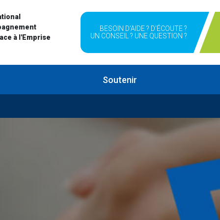
tional
pagnement
BESOIN D'AIDE ? D'ÉCOUTE ?
UN CONSEIL ? UNE QUESTION ?
Face à l'Emprise
Soutenir