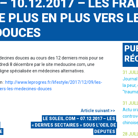
– 10.12.2017 – LES FRA
 PLUS EN PLUS VERS L
DOUCES
PU
RÉ
decines douces au cours des 12 derniers mois pour se
ndredi 8 décembre par le site medoucine.com, une
ligne spécialisée en médecines alternatives.
31 JUIL
Journal
en :
http://www.leprogres.fr/lifestyle/2017/12/09/les-
la peur,
vers-les-medecines-douces
"trauma
31 JUIL
Actu or
Article suivant >>
controv
LE SOLEIL.COM – 07.12.2017 – LES
chinois
« DERIVES SECTAIRES » SOUS L’OEIL DE
E
DEPUTES
28 JUIL