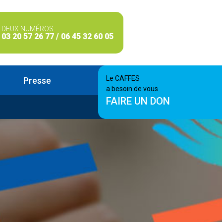
DEUX NUMÉROS
03 20 57 26 77 / 06 45 32 60 05
Le CAFFES
Presse
a besoin de vous
FAIRE UN DON