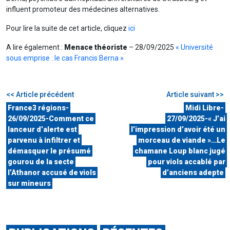
influent promoteur des médecines alternatives.
Pour lire la suite de cet article, cliquez
ici
A lire également :
Menace théoriste
– 28/09/2025
« Université
sous emprise : le cas Francis Berna »
<< Article précédent
Article suivant >>
France3 régions-
Midi Libre-
26/09/2025-Comment ce
27/09/2025-« J’ai
lanceur d’alerte est
l’impression d’avoir été un
parvenu à infiltrer et
morceau de viande »…Le
démasquer le présumé
chamane Loup blanc jugé
gourou de la secte
pour viols accablé par
l’Athanor accusé de viols
d’anciens adepte
sur mineurs