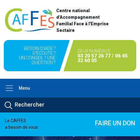
Centre national
d'Accompagnement
Familial Face à l'Emprise
Sectaire
BESOIN D'AIDE ?
DEUX NUMÉROS
D'ÉCOUTE ?
03 20 57 26 77 / 06 45
UN CONSEIL ? UNE
32 60 05
QUESTION ?
Menu
Le CAFFES
FAIRE UN DON
a besoin de vous