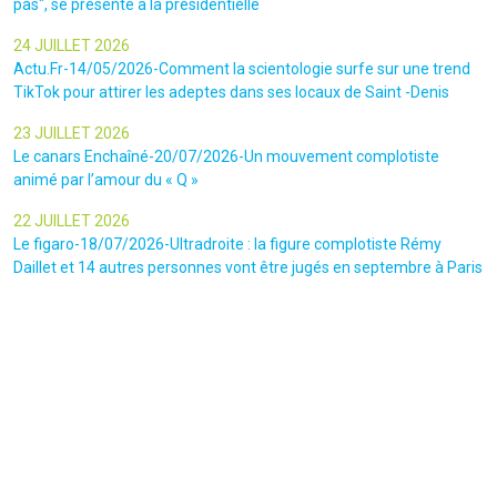
pas", se présente à la présidentielle
24 JUILLET 2026
Actu.Fr-14/05/2026-Comment la scientologie surfe sur une trend
TikTok pour attirer les adeptes dans ses locaux de Saint -Denis
23 JUILLET 2026
Le canars Enchaîné-20/07/2026-Un mouvement complotiste
animé par l’amour du « Q »
22 JUILLET 2026
Le figaro-18/07/2026-Ultradroite : la figure complotiste Rémy
Daillet et 14 autres personnes vont être jugés en septembre à Paris
22 JUILLET 2026
La libre-19/07/2026-Andrew Tate, le gourou masculiniste rattrapé
par la justice
22 JUILLET 2026
Nice Matin-16/07/2026-« Ce qui est impressionnant, c’est leur
capacité à influer sur les gens » : le patron des gendarmes raconte
l’emprise sectaire qui régnait lors des cérémonies chamaniques
dans la région de Nice