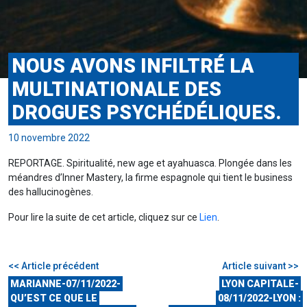
NOUS AVONS INFILTRÉ LA
MULTINATIONALE DES
DROGUES PSYCHÉDÉLIQUES.
10 novembre 2022
REPORTAGE. Spiritualité, new age et ayahuasca. Plongée dans les
méandres d’Inner Mastery, la firme espagnole qui tient le business
des hallucinogènes.
Pour lire la suite de cet article, cliquez sur ce
Lien
.
<< Article précédent
Article suivant >>
MARIANNE-07/11/2022-
LYON CAPITALE-
QU’EST CE QUE LE
08/11/2022-LYON :