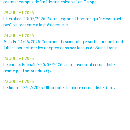
premier campus de "médecine chinoise" en Europe
28 JUILLET 2026
Libération-23/07/2026-Pierre Legrand, l'homme qui "ne contracte
pas", se présente à la présidentielle
24 JUILLET 2026
Actu.Fr-14/05/2026-Comment la scientologie surfe sur une trend
TikTok pour attirer les adeptes dans ses locaux de Saint -Denis
23 JUILLET 2026
Le canars Enchaîné-20/07/2026-Un mouvement complotiste
animé par l’amour du « Q »
22 JUILLET 2026
Le figaro-18/07/2026-Ultradroite : la figure complotiste Rémy
Daillet et 14 autres personnes vont être jugés en septembre à Paris
22 JUILLET 2026
La libre-19/07/2026-Andrew Tate, le gourou masculiniste rattrapé
par la justice
22 JUILLET 2026