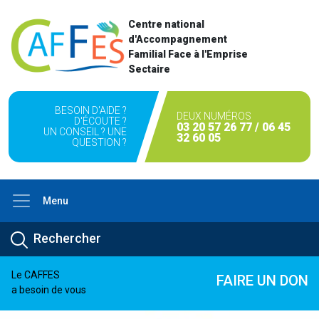
Centre national
d'Accompagnement
Familial Face à l'Emprise
Sectaire
BESOIN D'AIDE ?
DEUX NUMÉROS
D'ÉCOUTE ?
03 20 57 26 77 / 06 45
UN CONSEIL ? UNE
32 60 05
QUESTION ?
Menu
Le CAFFES
FAIRE UN DON
a besoin de vous