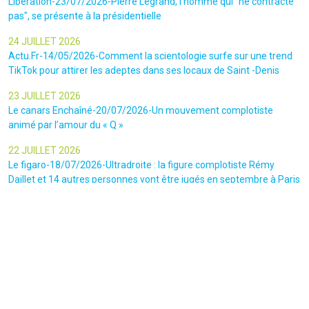
Libération-23/07/2026-Pierre Legrand, l'homme qui "ne contracte
pas", se présente à la présidentielle
24 JUILLET 2026
Actu.Fr-14/05/2026-Comment la scientologie surfe sur une trend
TikTok pour attirer les adeptes dans ses locaux de Saint -Denis
23 JUILLET 2026
Le canars Enchaîné-20/07/2026-Un mouvement complotiste
animé par l’amour du « Q »
22 JUILLET 2026
Le figaro-18/07/2026-Ultradroite : la figure complotiste Rémy
Daillet et 14 autres personnes vont être jugés en septembre à Paris
22 JUILLET 2026
La libre-19/07/2026-Andrew Tate, le gourou masculiniste rattrapé
par la justice
22 JUILLET 2026
Nice Matin-16/07/2026-« Ce qui est impressionnant, c’est leur
capacité à influer sur les gens » : le patron des gendarmes raconte
l’emprise sectaire qui régnait lors des cérémonies chamaniques