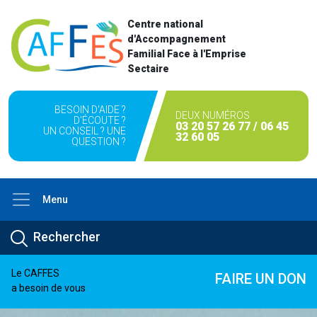
Centre national
d'Accompagnement
Familial Face à l'Emprise
Sectaire
BESOIN D'AIDE ?
DEUX NUMÉROS
D'ÉCOUTE ?
03 20 57 26 77 / 06 45
UN CONSEIL ? UNE
32 60 05
QUESTION ?
Menu
Le CAFFES
FAIRE UN DON
a besoin de vous