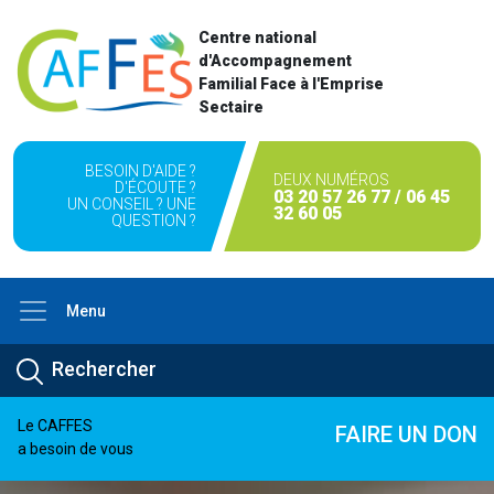
Centre national
d'Accompagnement
Familial Face à l'Emprise
Sectaire
BESOIN D'AIDE ?
DEUX NUMÉROS
D'ÉCOUTE ?
03 20 57 26 77 / 06 45
UN CONSEIL ? UNE
32 60 05
QUESTION ?
Menu
Le CAFFES
FAIRE UN DON
a besoin de vous