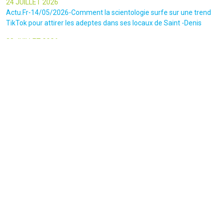
24 JUILLET 2026
Actu.Fr-14/05/2026-Comment la scientologie surfe sur une trend
TikTok pour attirer les adeptes dans ses locaux de Saint -Denis
23 JUILLET 2026
Le canars Enchaîné-20/07/2026-Un mouvement complotiste
animé par l’amour du « Q »
22 JUILLET 2026
Le figaro-18/07/2026-Ultradroite : la figure complotiste Rémy
Daillet et 14 autres personnes vont être jugés en septembre à Paris
22 JUILLET 2026
La libre-19/07/2026-Andrew Tate, le gourou masculiniste rattrapé
par la justice
22 JUILLET 2026
Nice Matin-16/07/2026-« Ce qui est impressionnant, c’est leur
capacité à influer sur les gens » : le patron des gendarmes raconte
l’emprise sectaire qui régnait lors des cérémonies chamaniques
dans la région de Nice