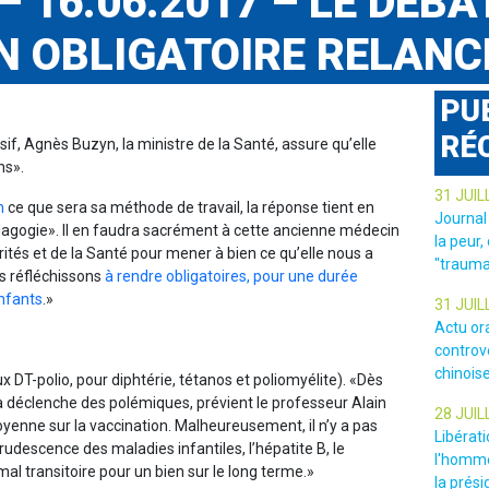
– 16.06.2017 – LE DÉBA
N OBLIGATOIRE RELANC
PU
RÉ
if, Agnès Buzyn, la ministre de la Santé, assure qu’elle
ns».
31 JUIL
n
ce que sera sa méthode de travail, la réponse tient en
Journal
dagogie». Il en faudra sacrément à cette ancienne médecin
la peur,
ités et de la Santé pour mener à bien ce qu’elle nous a
"trauma
s réfléchissons
à rendre obligatoires, pour une durée
enfants
.»
31 JUIL
Actu or
controv
chinois
 DT-polio, pour diphtérie, tétanos et poliomyélite). «Dès
ela déclenche des polémiques, prévient le professeur Alain
28 JUIL
toyenne sur la vaccination. Malheureusement, il n’y a pas
Libérat
crudescence des maladies infantiles, l’hépatite B, le
l'homme
l transitoire pour un bien sur le long terme.»
la prési