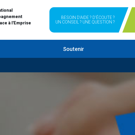
tional
pagnement
BESOIN D'AIDE ? D'ÉCOUTE ?
UN CONSEIL ? UNE QUESTION ?
Face à l'Emprise
Soutenir