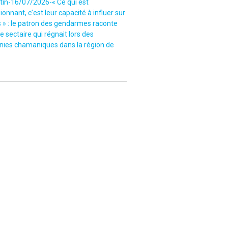
tin-16/07/2026-« Ce qui est
onnant, c’est leur capacité à influer sur
s » : le patron des gendarmes raconte
e sectaire qui régnait lors des
ies chamaniques dans la région de