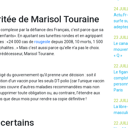
24 JUIL
Actu.Fr
itée de Marisol Touraine
surfe su
adeptes
complexe par la défiance des Français, c’est parce que sa
des enfants». En ajustant ses lunettes rondes et en agrippant
23 JUIL
res : «24 000 cas de
rougeole
depuis 2008, 10 morts, 1 500
Le cana
alites…» Mais c’est aussi parce qu’elle n’a pas le choix.
mouveme
prédécesseur, Marisol Touraine.
« Q »
22 JUIL
Le figar
exigé du gouvernement qu’il prenne une décision : soit il
complot
ion d’un vaccin pour les seuls DT-polio (car l’unique vaccin
personn
acies couvre d’autres maladies recommandées mais non
Paris
r supprimer toute obligation ou, au contraire, l’étendre aux
s que deux mois pour rendre sa copie définitive !
22 JUIL
La libr
masculin
 certains
22 JUIL