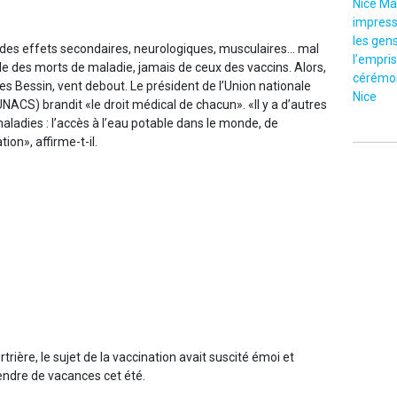
Nice Ma
impressi
les gen
t des effets secondaires, neurologiques, musculaires… mal
l’empris
rle des morts de maladie, jamais de ceux des vaccins. Alors,
cérémon
es Bessin, vent debout. Le président de l’Union nationale
Nice
NACS) brandit «le droit médical de chacun». «Il y a d’autres
aladies : l’accès à l’eau potable dans le monde, de
ion», affirme-t-il.
trière, le sujet de la vaccination avait suscité émoi et
prendre de vacances cet été.