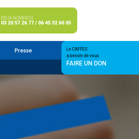
DEUX NUMÉROS
03 20 57 26 77 / 06 45 32 60 05
Le CAFFES
Presse
a besoin de vous
FAIRE UN DON