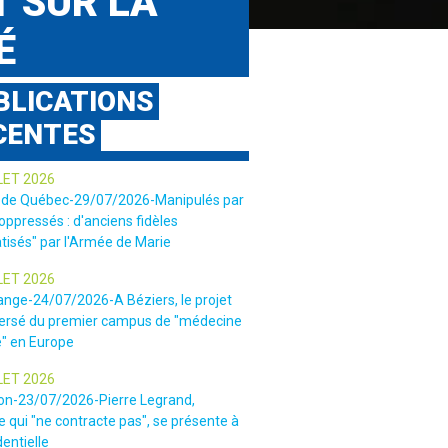
T SUR LA
É
BLICATIONS
CENTES
LET 2026
 de Québec-29/07/2026-Manipulés par
 oppressés : d'anciens fidèles
tisés" par l'Armée de Marie
LET 2026
ange-24/07/2026-A Béziers, le projet
ersé du premier campus de "médecine
e" en Europe
LET 2026
ion-23/07/2026-Pierre Legrand,
 qui "ne contracte pas", se présente à
dentielle