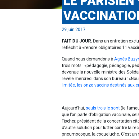
LE PARISIEN 
VACCINATIO
29 juin 2017
FAIT DU JOUR.
Dans un entretien exclus
réfléchit à «rendre obligatoires 11 vacci
Quand nous demandons à
Agnès Buzy
trois mots : «pédagogie, pédagogie, pé
devenue la nouvelle ministre des Solidar
révélé mercredi dans son bureau : «Nou
limitée, les onze vaccins destinés aux 
Aujourd’hui,
seuls trois le sont
(le fameux
que l’on parle d’obligation vaccinale, c
Fischer, président de la concertation ci
d’autre solution pour lutter contre la re
pneumocoque, la coqueluche. C’est un ma