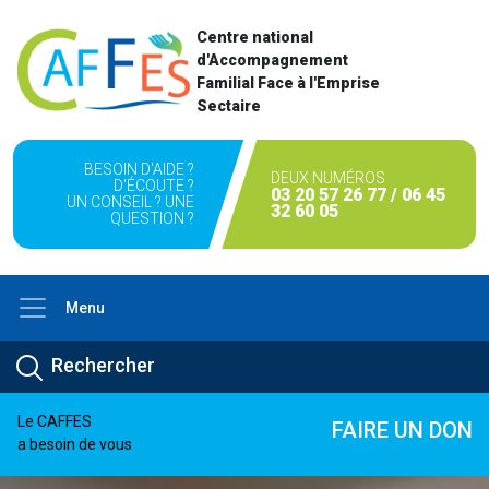
Centre national
d'Accompagnement
Familial Face à l'Emprise
Sectaire
BESOIN D'AIDE ?
DEUX NUMÉROS
D'ÉCOUTE ?
03 20 57 26 77 / 06 45
UN CONSEIL ? UNE
32 60 05
QUESTION ?
Menu
Le CAFFES
FAIRE UN DON
a besoin de vous