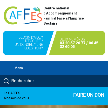
Centre national
d'Accompagnement
Familial Face à l'Emprise
Sectaire
BESOIN D'AIDE ?
DEUX NUMÉROS
D'ÉCOUTE ?
03 20 57 26 77 / 06 45
UN CONSEIL ? UNE
32 60 05
QUESTION ?
Menu
Le CAFFES
FAIRE UN DON
a besoin de vous