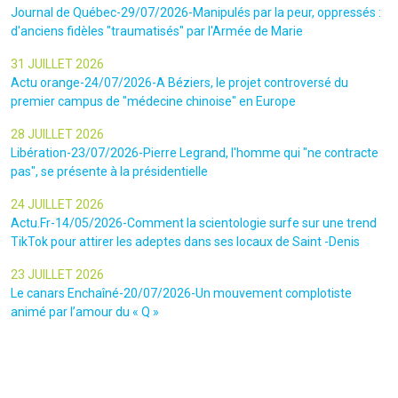
Journal de Québec-29/07/2026-Manipulés par la peur, oppressés :
d'anciens fidèles "traumatisés" par l'Armée de Marie
31 JUILLET 2026
Actu orange-24/07/2026-A Béziers, le projet controversé du
premier campus de "médecine chinoise" en Europe
28 JUILLET 2026
Libération-23/07/2026-Pierre Legrand, l'homme qui "ne contracte
pas", se présente à la présidentielle
24 JUILLET 2026
Actu.Fr-14/05/2026-Comment la scientologie surfe sur une trend
TikTok pour attirer les adeptes dans ses locaux de Saint -Denis
23 JUILLET 2026
Le canars Enchaîné-20/07/2026-Un mouvement complotiste
animé par l’amour du « Q »
22 JUILLET 2026
Le figaro-18/07/2026-Ultradroite : la figure complotiste Rémy
Daillet et 14 autres personnes vont être jugés en septembre à Paris