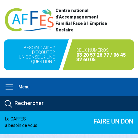
Centre national
d'Accompagnement
Familial Face à l'Emprise
Sectaire
BESOIN D'AIDE ?
DEUX NUMÉROS
D'ÉCOUTE ?
03 20 57 26 77 / 06 45
UN CONSEIL ? UNE
32 60 05
QUESTION ?
Menu
Le CAFFES
FAIRE UN DON
a besoin de vous