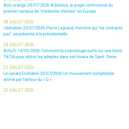
Actu orange-24/07/2026-A Béziers, le projet controversé du
premier campus de "médecine chinoise" en Europe
28 JUILLET 2026
Libération-23/07/2026-Pierre Legrand, l'homme qui "ne contracte
pas", se présente à la présidentielle
24 JUILLET 2026
Actu.Fr-14/05/2026-Comment la scientologie surfe sur une trend
TikTok pour attirer les adeptes dans ses locaux de Saint -Denis
23 JUILLET 2026
Le canars Enchaîné-20/07/2026-Un mouvement complotiste
animé par l’amour du « Q »
22 JUILLET 2026
Le figaro-18/07/2026-Ultradroite : la figure complotiste Rémy
Daillet et 14 autres personnes vont être jugés en septembre à Paris
22 JUILLET 2026
La libre-19/07/2026-Andrew Tate, le gourou masculiniste rattrapé
par la justice