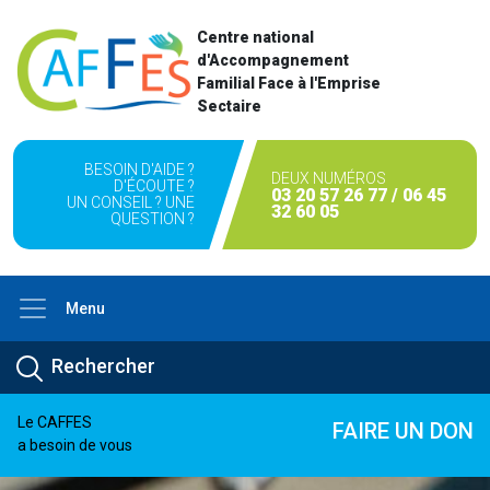
Centre national
d'Accompagnement
Familial Face à l'Emprise
Sectaire
BESOIN D'AIDE ?
DEUX NUMÉROS
D'ÉCOUTE ?
03 20 57 26 77 / 06 45
UN CONSEIL ? UNE
32 60 05
QUESTION ?
Menu
Le CAFFES
FAIRE UN DON
a besoin de vous