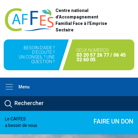
Centre national
d'Accompagnement
Familial Face à l'Emprise
Sectaire
BESOIN D'AIDE ?
DEUX NUMÉROS
D'ÉCOUTE ?
03 20 57 26 77 / 06 45
UN CONSEIL ? UNE
32 60 05
QUESTION ?
Menu
Le CAFFES
FAIRE UN DON
a besoin de vous