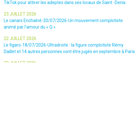
TikTok pour attirer les adeptes dans ses locaux de Saint -Denis
23 JUILLET 2026
Le canars Enchaîné-20/07/2026-Un mouvement complotiste
animé par l’amour du « Q »
22 JUILLET 2026
Le figaro-18/07/2026-Ultradroite : la figure complotiste Rémy
Daillet et 14 autres personnes vont être jugés en septembre à Paris
22 JUILLET 2026
La libre-19/07/2026-Andrew Tate, le gourou masculiniste rattrapé
par la justice
22 JUILLET 2026
Nice Matin-16/07/2026-« Ce qui est impressionnant, c’est leur
capacité à influer sur les gens » : le patron des gendarmes raconte
l’emprise sectaire qui régnait lors des cérémonies chamaniques
dans la région de Nice