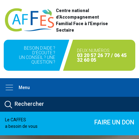
Centre national
d'Accompagnement
Familial Face à l'Emprise
Sectaire
BESOIN D'AIDE ?
DEUX NUMÉROS
D'ÉCOUTE ?
03 20 57 26 77 / 06 45
UN CONSEIL ? UNE
32 60 05
QUESTION ?
Menu
Le CAFFES
FAIRE UN DON
a besoin de vous