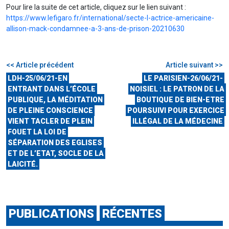
Pour lire la suite de cet article, cliquez sur le lien suivant :
https://www.lefigaro.fr/international/secte-l-actrice-americaine-
allison-mack-condamnee-a-3-ans-de-prison-20210630
<< Article précédent
Article suivant >>
LDH-25/06/21-EN
LE PARISIEN-26/06/21-
ENTRANT DANS L’ÉCOLE
NOISIEL : LE PATRON DE LA
PUBLIQUE, LA MÉDITATION
BOUTIQUE DE BIEN-ETRE
DE PLEINE CONSCIENCE
POURSUIVI POUR EXERCICE
VIENT TACLER DE PLEIN
ILLÉGAL DE LA MÉDECINE
FOUET LA LOI DE
SÉPARATION DES EGLISES
ET DE L’ETAT, SOCLE DE LA
LAICITÉ.
PUBLICATIONS
RÉCENTES