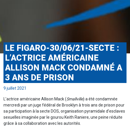
LE FIGARO-30/06/21-SECTE :
L’ACTRICE AMÉRICAINE
ALLISON MACK CONDAMNÉ A
3 ANS DE PRISON
9 juillet 2021
L’actrice américaine Allison Mack (
Smallville
) a été condamnée
mercredi par un juge fédéral de Brooklyn à trois ans de prison pour
sa participation à la secte DOS, organisation pyramidale d’esclaves
sexuelles imaginée par le gourou Keith Raniere, une peine réduite
grâce à sa collaboration avec les autorités.