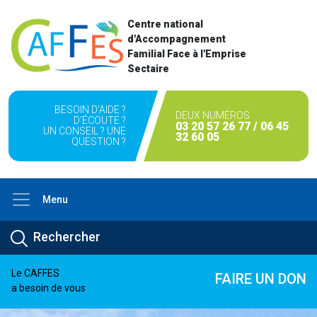
Centre national
d'Accompagnement
Familial Face à l'Emprise
Sectaire
BESOIN D'AIDE ?
DEUX NUMÉROS
D'ÉCOUTE ?
03 20 57 26 77 / 06 45
UN CONSEIL ? UNE
32 60 05
QUESTION ?
Menu
Le CAFFES
FAIRE UN DON
a besoin de vous