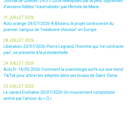
Journal de Québec-29/07/2026-Manipulés par la peur, oppressés :
d'anciens fidèles "traumatisés" par l'Armée de Marie
31 JUILLET 2026
Actu orange-24/07/2026-A Béziers, le projet controversé du
premier campus de "médecine chinoise" en Europe
28 JUILLET 2026
Libération-23/07/2026-Pierre Legrand, l'homme qui "ne contracte
pas", se présente à la présidentielle
24 JUILLET 2026
Actu.Fr-14/05/2026-Comment la scientologie surfe sur une trend
TikTok pour attirer les adeptes dans ses locaux de Saint -Denis
23 JUILLET 2026
Le canars Enchaîné-20/07/2026-Un mouvement complotiste
animé par l’amour du « Q »
22 JUILLET 2026
Le figaro-18/07/2026-Ultradroite : la figure complotiste Rémy
Daillet et 14 autres personnes vont être jugés en septembre à Paris