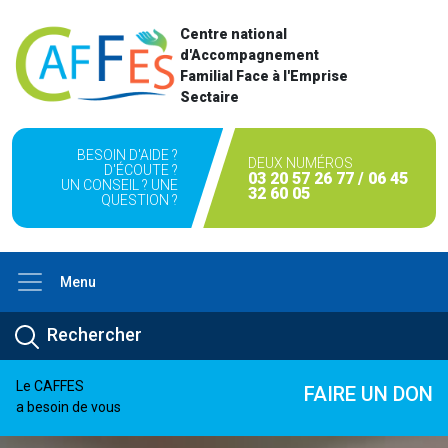
Centre national
d'Accompagnement
Familial Face à l'Emprise
Sectaire
BESOIN D'AIDE ?
DEUX NUMÉROS
D'ÉCOUTE ?
03 20 57 26 77 / 06 45
UN CONSEIL ? UNE
32 60 05
QUESTION ?
Menu
Le CAFFES
FAIRE UN DON
a besoin de vous