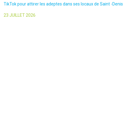
TikTok pour attirer les adeptes dans ses locaux de Saint -Denis
23 JUILLET 2026
Le canars Enchaîné-20/07/2026-Un mouvement complotiste
animé par l’amour du « Q »
22 JUILLET 2026
Le figaro-18/07/2026-Ultradroite : la figure complotiste Rémy
Daillet et 14 autres personnes vont être jugés en septembre à Paris
22 JUILLET 2026
La libre-19/07/2026-Andrew Tate, le gourou masculiniste rattrapé
par la justice
22 JUILLET 2026
Nice Matin-16/07/2026-« Ce qui est impressionnant, c’est leur
capacité à influer sur les gens » : le patron des gendarmes raconte
l’emprise sectaire qui régnait lors des cérémonies chamaniques
dans la région de Nice