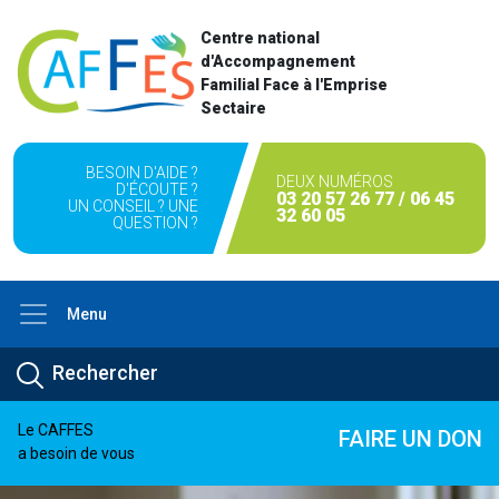
Centre national
d'Accompagnement
Familial Face à l'Emprise
Sectaire
BESOIN D'AIDE ?
DEUX NUMÉROS
D'ÉCOUTE ?
03 20 57 26 77 / 06 45
UN CONSEIL ? UNE
32 60 05
QUESTION ?
Menu
Le CAFFES
FAIRE UN DON
a besoin de vous