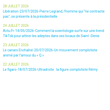
28 JUILLET 2026
Libération-23/07/2026-Pierre Legrand, l'homme qui "ne contracte
pas", se présente à la présidentielle
24 JUILLET 2026
Actu.Fr-14/05/2026-Comment la scientologie surfe sur une trend
TikTok pour attirer les adeptes dans ses locaux de Saint -Denis
23 JUILLET 2026
Le canars Enchaîné-20/07/2026-Un mouvement complotiste
animé par l’amour du « Q »
22 JUILLET 2026
Le figaro-18/07/2026-Ultradroite : la figure complotiste Rémy
Daillet et 14 autres personnes vont être jugés en septembre à Paris
22 JUILLET 2026
La libre-19/07/2026-Andrew Tate, le gourou masculiniste rattrapé
par la justice
22 JUILLET 2026
Nice Matin-16/07/2026-« Ce qui est impressionnant, c’est leur