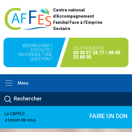
Centre national
d'Accompagnement
Familial Face à l'Emprise
Sectaire
BESOIN D'AIDE ?
DEUX NUMÉROS
D'ÉCOUTE ?
03 20 57 26 77 / 06 45
UN CONSEIL ? UNE
32 60 05
QUESTION ?
Menu
Le CAFFES
FAIRE UN DON
a besoin de vous