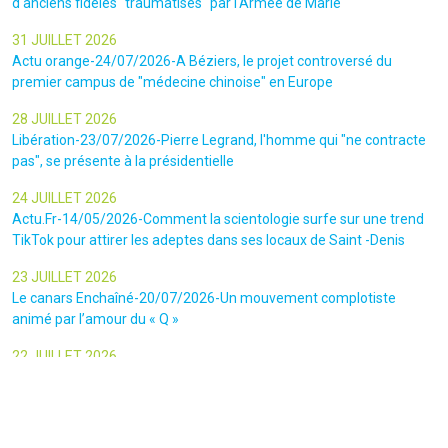
d'anciens fidèles "traumatisés" par l'Armée de Marie
31 JUILLET 2026
Actu orange-24/07/2026-A Béziers, le projet controversé du
premier campus de "médecine chinoise" en Europe
28 JUILLET 2026
Libération-23/07/2026-Pierre Legrand, l'homme qui "ne contracte
pas", se présente à la présidentielle
24 JUILLET 2026
Actu.Fr-14/05/2026-Comment la scientologie surfe sur une trend
TikTok pour attirer les adeptes dans ses locaux de Saint -Denis
23 JUILLET 2026
Le canars Enchaîné-20/07/2026-Un mouvement complotiste
animé par l’amour du « Q »
22 JUILLET 2026
Le figaro-18/07/2026-Ultradroite : la figure complotiste Rémy
Daillet et 14 autres personnes vont être jugés en septembre à Paris
22 JUILLET 2026