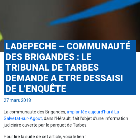
LADEPECHE – COMMUNAUTÉ
DES BRIGANDES : LE
TRIBUNAL DE TARBES
DEMANDE A ETRE DESSAISI
DE L’ENQUÊTE
27 mars 2018
La communauté des Brigandes,
implantée aujourd’hui à La
Salvetat-sur-Agout,
dans l’Hérault, fait l’objet d’une information
judiciaire ouverte par le parquet de Tarbes.
Pour lire la suite de cet article, voici le lien :