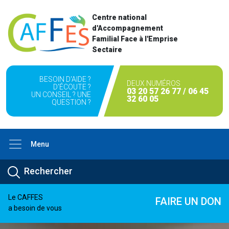
Centre national
d'Accompagnement
Familial Face à l'Emprise
Sectaire
BESOIN D'AIDE ?
DEUX NUMÉROS
D'ÉCOUTE ?
03 20 57 26 77 / 06 45
UN CONSEIL ? UNE
32 60 05
QUESTION ?
Menu
Le CAFFES
FAIRE UN DON
a besoin de vous