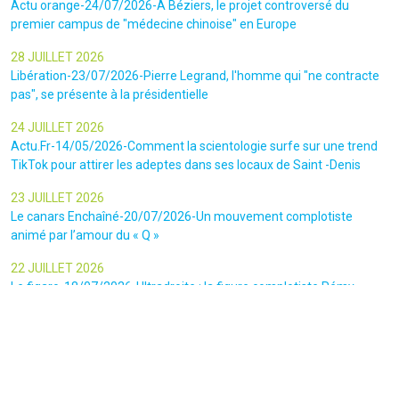
Actu orange-24/07/2026-A Béziers, le projet controversé du
premier campus de "médecine chinoise" en Europe
28 JUILLET 2026
Libération-23/07/2026-Pierre Legrand, l'homme qui "ne contracte
pas", se présente à la présidentielle
24 JUILLET 2026
Actu.Fr-14/05/2026-Comment la scientologie surfe sur une trend
TikTok pour attirer les adeptes dans ses locaux de Saint -Denis
23 JUILLET 2026
Le canars Enchaîné-20/07/2026-Un mouvement complotiste
animé par l’amour du « Q »
22 JUILLET 2026
Le figaro-18/07/2026-Ultradroite : la figure complotiste Rémy
Daillet et 14 autres personnes vont être jugés en septembre à Paris
22 JUILLET 2026
La libre-19/07/2026-Andrew Tate, le gourou masculiniste rattrapé
par la justice