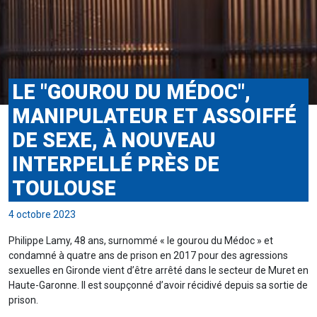
LE "GOUROU DU MÉDOC",
MANIPULATEUR ET ASSOIFFÉ
DE SEXE, À NOUVEAU
INTERPELLÉ PRÈS DE
TOULOUSE
4 octobre 2023
Philippe Lamy, 48 ans, surnommé « le gourou du Médoc » et
condamné à quatre ans de prison en 2017 pour des agressions
sexuelles en Gironde vient d’être arrêté dans le secteur de Muret en
Haute-Garonne. Il est soupçonné d’avoir récidivé depuis sa sortie de
prison.