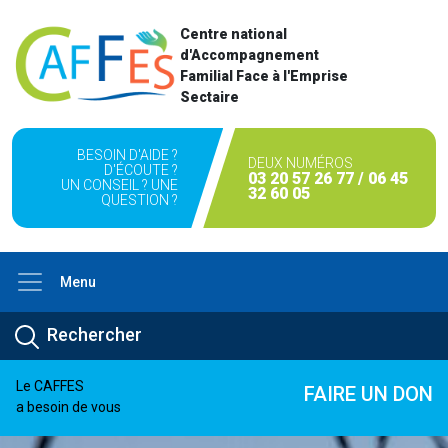
Centre national
d'Accompagnement
Familial Face à l'Emprise
Sectaire
BESOIN D'AIDE ?
DEUX NUMÉROS
D'ÉCOUTE ?
03 20 57 26 77 / 06 45
UN CONSEIL ? UNE
32 60 05
QUESTION ?
Menu
Le CAFFES
FAIRE UN DON
a besoin de vous