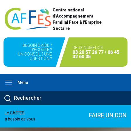
Centre national
d'Accompagnement
Familial Face à l'Emprise
Sectaire
BESOIN D'AIDE ?
DEUX NUMÉROS
D'ÉCOUTE ?
03 20 57 26 77 / 06 45
UN CONSEIL ? UNE
32 60 05
QUESTION ?
Menu
Le CAFFES
FAIRE UN DON
a besoin de vous