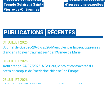
Temple Solaire, à Saint-
d’agressions sexuelles
Pierre-de-Chérennes
PUBLICATIONS
RÉCENTES
31 JUILLET 2026
Journal de Québec-29/07/2026-Manipulés par la peur, oppressés :
d'anciens fidèles "traumatisés" par l'Armée de Marie
31 JUILLET 2026
Actu orange-24/07/2026-A Béziers, le projet controversé du
premier campus de "médecine chinoise" en Europe
28 JUILLET 2026
Libération-23/07/2026-Pierre Legrand, l'homme qui "ne contracte
pas", se présente à la présidentielle
24 JUILLET 2026
Actu.Fr-14/05/2026-Comment la scientologie surfe sur une trend