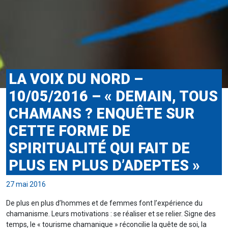
LA VOIX DU NORD –
10/05/2016 – « DEMAIN, TOUS
CHAMANS ? ENQUÊTE SUR
CETTE FORME DE
SPIRITUALITÉ QUI FAIT DE
PLUS EN PLUS D’ADEPTES »
27 mai 2016
De plus en plus d’hommes et de femmes font l’expérience du
chamanisme. Leurs motivations : se réaliser et se relier. Signe des
temps, le « tourisme chamanique » réconcilie la quête de soi, la