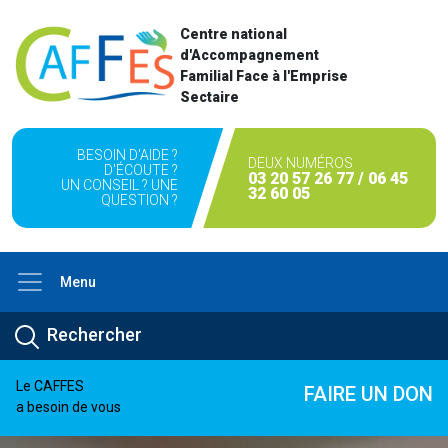
Centre national
d'Accompagnement
Familial Face à l'Emprise
Sectaire
BESOIN D'AIDE ?
DEUX NUMÉROS
D'ÉCOUTE ?
03 20 57 26 77 / 06 45
UN CONSEIL ? UNE
32 60 05
QUESTION ?
Menu
Le CAFFES
FAIRE UN DON
a besoin de vous