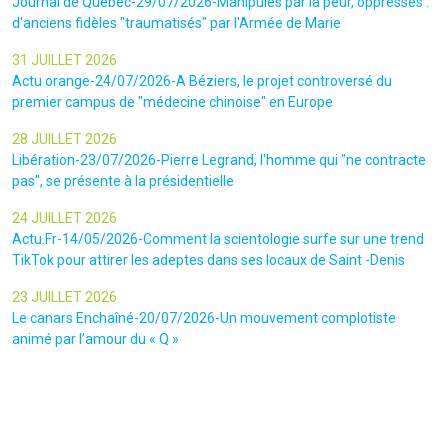
Journal de Québec-29/07/2026-Manipulés par la peur, oppressés :
d'anciens fidèles "traumatisés" par l'Armée de Marie
31 JUILLET 2026
Actu orange-24/07/2026-A Béziers, le projet controversé du
premier campus de "médecine chinoise" en Europe
28 JUILLET 2026
Libération-23/07/2026-Pierre Legrand, l'homme qui "ne contracte
pas", se présente à la présidentielle
24 JUILLET 2026
Actu.Fr-14/05/2026-Comment la scientologie surfe sur une trend
TikTok pour attirer les adeptes dans ses locaux de Saint -Denis
23 JUILLET 2026
Le canars Enchaîné-20/07/2026-Un mouvement complotiste
animé par l’amour du « Q »
22 JUILLET 2026
Le figaro-18/07/2026-Ultradroite : la figure complotiste Rémy
Daillet et 14 autres personnes vont être jugés en septembre à Paris