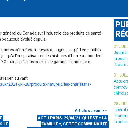
PU
RÉ
eur général du Canada sur l’industrie des produits de santé
 a beaucoup évolué depuis.
31 JUIL
emières périmées, mauvais dosages d’ingrédients actifs,
Journal
jusqu’à l’hospitalisation : les histoires d’horreur abondent
la peur,
té Canada « n’a pas permis de garantir l’innocuité et
"trauma
31 JUIL
r le lien suivant :
Actu or
iaux/2021-04-28/produits-naturels/les-charlatans-
controv
chinois
28 JUIL
Libérat
Article suivant >>
l'homme
CE
ACTU PARIS-29/04/21-QUI EST « LA
la prési
S LE
FAMILLE », CETTE COMMUNAUTÉ