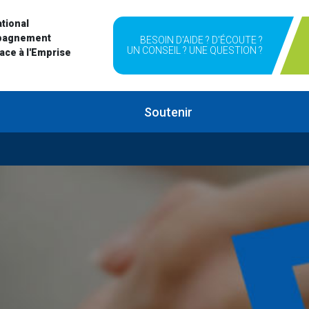
tional
pagnement
BESOIN D'AIDE ? D'ÉCOUTE ?
UN CONSEIL ? UNE QUESTION ?
Face à l'Emprise
Soutenir