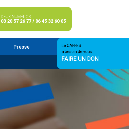
DEUX NUMÉROS
03 20 57 26 77 / 06 45 32 60 05
Le CAFFES
Presse
a besoin de vous
FAIRE UN DON