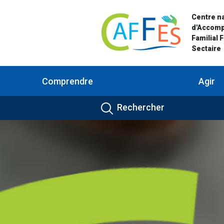
Centre na
d'Accom
Familial 
Sectaire
Comprendre
Agir