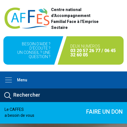
Centre national
d'Accompagnement
Familial Face à l'Emprise
Sectaire
BESOIN D'AIDE ?
DEUX NUMÉROS
D'ÉCOUTE ?
03 20 57 26 77 / 06 45
UN CONSEIL ? UNE
32 60 05
QUESTION ?
Menu
Le CAFFES
FAIRE UN DON
a besoin de vous