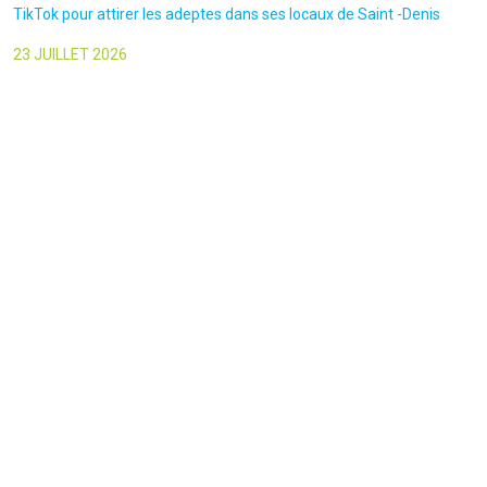
TikTok pour attirer les adeptes dans ses locaux de Saint -Denis
23 JUILLET 2026
Le canars Enchaîné-20/07/2026-Un mouvement complotiste
animé par l’amour du « Q »
22 JUILLET 2026
Le figaro-18/07/2026-Ultradroite : la figure complotiste Rémy
Daillet et 14 autres personnes vont être jugés en septembre à Paris
22 JUILLET 2026
La libre-19/07/2026-Andrew Tate, le gourou masculiniste rattrapé
par la justice
22 JUILLET 2026
Nice Matin-16/07/2026-« Ce qui est impressionnant, c’est leur
capacité à influer sur les gens » : le patron des gendarmes raconte
l’emprise sectaire qui régnait lors des cérémonies chamaniques
dans la région de Nice