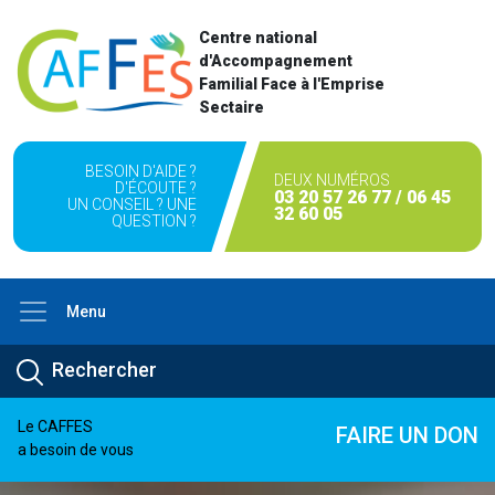
Centre national
d'Accompagnement
Familial Face à l'Emprise
Sectaire
BESOIN D'AIDE ?
DEUX NUMÉROS
D'ÉCOUTE ?
03 20 57 26 77 / 06 45
UN CONSEIL ? UNE
32 60 05
QUESTION ?
Menu
Le CAFFES
FAIRE UN DON
a besoin de vous