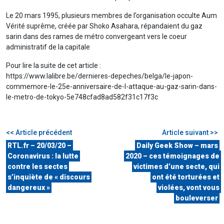
Le 20 mars 1995, plusieurs membres de l’organisation occulte Aum
Vérité suprême, créée par Shoko Asahara, répandaient du gaz
sarin dans des rames de métro convergeant vers le coeur
administratif de la capitale
Pour lire la suite de cet article :
https://www.lalibre.be/dernieres-depeches/belga/le-japon-
commemore-le-25e-anniversaire-de-l-attaque-au-gaz-sarin-dans-
le-metro-de-tokyo-5e748cfad8ad582f31c17f3c
<< Article précédent
Article suivant >>
RTL.fr – 20/03/20 –
Daily Geek Show – mars
Coronavirus : la lutte
2020 – ces témoignages de
contre les sectes
victimes d’une secte, qui
s’inquiète de « discours
ont été torturées et
dangereux »
violées, vont vous
bouleverser