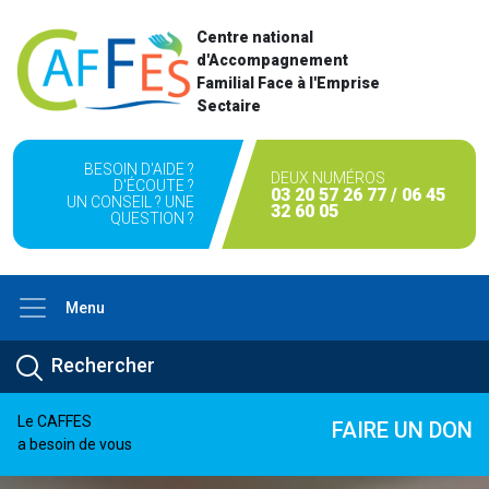
Centre national
d'Accompagnement
Familial Face à l'Emprise
Sectaire
BESOIN D'AIDE ?
DEUX NUMÉROS
D'ÉCOUTE ?
03 20 57 26 77 / 06 45
UN CONSEIL ? UNE
32 60 05
QUESTION ?
Menu
Le CAFFES
FAIRE UN DON
a besoin de vous