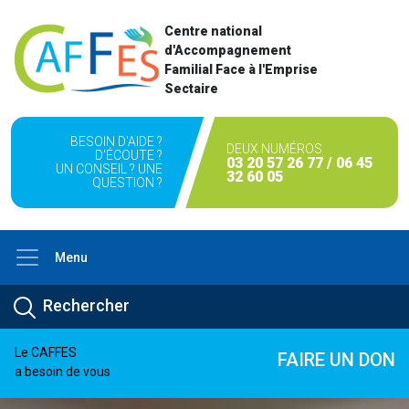
Centre national
d'Accompagnement
Familial Face à l'Emprise
Sectaire
BESOIN D'AIDE ?
DEUX NUMÉROS
D'ÉCOUTE ?
03 20 57 26 77 / 06 45
UN CONSEIL ? UNE
32 60 05
QUESTION ?
Menu
Le CAFFES
FAIRE UN DON
a besoin de vous