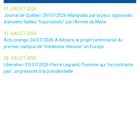
31 JUILLET 2026
Journal de Québec-29/07/2026-Manipulés par la peur, oppressés :
d'anciens fidèles "traumatisés" par l'Armée de Marie
31 JUILLET 2026
Actu orange-24/07/2026-A Béziers, le projet controversé du
premier campus de "médecine chinoise" en Europe
28 JUILLET 2026
Libération-23/07/2026-Pierre Legrand, l'homme qui "ne contracte
pas", se présente à la présidentielle
24 JUILLET 2026
Actu.Fr-14/05/2026-Comment la scientologie surfe sur une trend
TikTok pour attirer les adeptes dans ses locaux de Saint -Denis
23 JUILLET 2026
Le canars Enchaîné-20/07/2026-Un mouvement complotiste
animé par l’amour du « Q »
22 JUILLET 2026
Le figaro-18/07/2026-Ultradroite : la figure complotiste Rémy