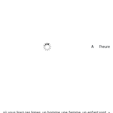
A l’heure
où vous lisez ces lignes, un homme, une femme, un enfant sont »