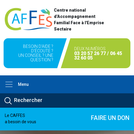
Centre national
d'Accompagnement
Familial Face à l'Emprise
Sectaire
BESOIN D'AIDE ?
DEUX NUMÉROS
D'ÉCOUTE ?
03 20 57 26 77 / 06 45
UN CONSEIL ? UNE
32 60 05
QUESTION ?
Menu
Le CAFFES
FAIRE UN DON
a besoin de vous