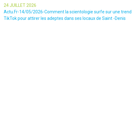
24 JUILLET 2026
Actu.Fr-14/05/2026-Comment la scientologie surfe sur une trend
TikTok pour attirer les adeptes dans ses locaux de Saint -Denis
23 JUILLET 2026
Le canars Enchaîné-20/07/2026-Un mouvement complotiste
animé par l’amour du « Q »
22 JUILLET 2026
Le figaro-18/07/2026-Ultradroite : la figure complotiste Rémy
Daillet et 14 autres personnes vont être jugés en septembre à Paris
22 JUILLET 2026
La libre-19/07/2026-Andrew Tate, le gourou masculiniste rattrapé
par la justice
22 JUILLET 2026
Nice Matin-16/07/2026-« Ce qui est impressionnant, c’est leur
capacité à influer sur les gens » : le patron des gendarmes raconte
l’emprise sectaire qui régnait lors des cérémonies chamaniques
dans la région de Nice