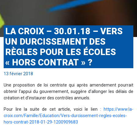
LA CROIX – 30.01.18 – VERS
UN DURCISSEMENT DES
RÈGLES POUR LES ÉCOLES
« HORS CONTRAT » ?
13 février 2018
Une proposition de loi centriste qui après amendement pourrait
obtenir l’appui du gouvernement, suggère d’allonger les délais de
création et d’instaurer des contrôles annuels.
Pour lire la suite de cet article, voici le lien :
https://www.la-
croix.com/Famille/Education/Vers-durcissement-regles-ecoles-
hors-contrat-2018-01-29-1200909683