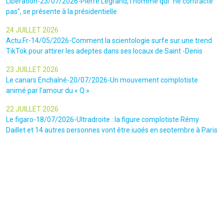
Libération-23/07/2026-Pierre Legrand, l'homme qui "ne contracte
pas", se présente à la présidentielle
24 JUILLET 2026
Actu.Fr-14/05/2026-Comment la scientologie surfe sur une trend
TikTok pour attirer les adeptes dans ses locaux de Saint -Denis
23 JUILLET 2026
Le canars Enchaîné-20/07/2026-Un mouvement complotiste
animé par l’amour du « Q »
22 JUILLET 2026
Le figaro-18/07/2026-Ultradroite : la figure complotiste Rémy
Daillet et 14 autres personnes vont être jugés en septembre à Paris
22 JUILLET 2026
La libre-19/07/2026-Andrew Tate, le gourou masculiniste rattrapé
par la justice
22 JUILLET 2026
Nice Matin-16/07/2026-« Ce qui est impressionnant, c’est leur
capacité à influer sur les gens » : le patron des gendarmes raconte
l’emprise sectaire qui régnait lors des cérémonies chamaniques