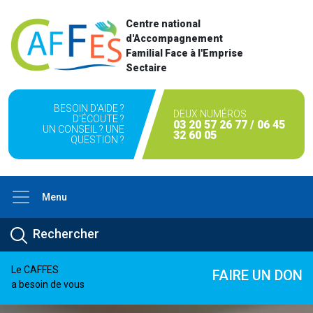
Centre national
d'Accompagnement
Familial Face à l'Emprise
Sectaire
BESOIN D'AIDE ?
DEUX NUMÉROS
D'ÉCOUTE ?
03 20 57 26 77 / 06 45
UN CONSEIL ? UNE
32 60 05
QUESTION ?
Menu
Le CAFFES
FAIRE UN DON
a besoin de vous