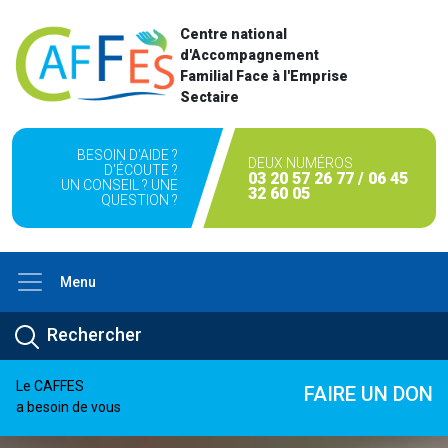
Centre national
d'Accompagnement
Familial Face à l'Emprise
Sectaire
BESOIN D'AIDE ?
DEUX NUMÉROS
D'ÉCOUTE ?
03 20 57 26 77 / 06 45
UN CONSEIL ? UNE
32 60 05
QUESTION ?
Menu
Le CAFFES
FAIRE UN DON
a besoin de vous