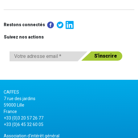
Restons connectés
Suivez nos actions
CAFFES
7 rue des jardins
59000 Lille
France
+33 (0)3 20 57 26 77
+33 (0)6 45 32 60 05
Association d'intérêt général