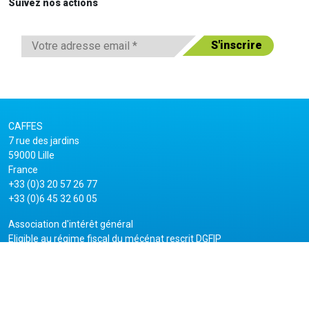
Suivez nos actions
CAFFES
7 rue des jardins
59000 Lille
France
+33 (0)3 20 57 26 77
+33 (0)6 45 32 60 05
Association d'intérêt général
Eligible au régime fiscal du mécénat rescrit DGFIP
du 8 avril 2015
Agréée Éducation nationale
Agréée Jeunesse et Éducation Populaire
Mentions légales