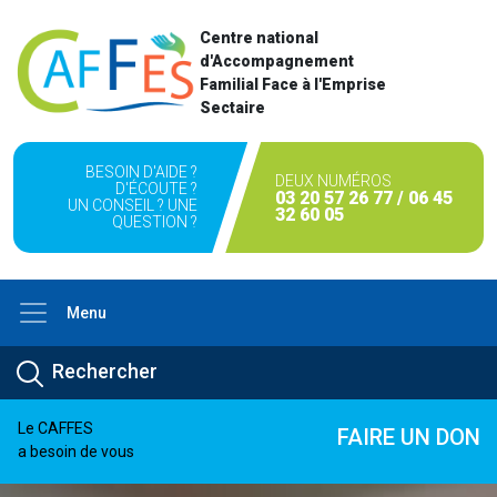
Centre national
d'Accompagnement
Familial Face à l'Emprise
Sectaire
BESOIN D'AIDE ?
DEUX NUMÉROS
D'ÉCOUTE ?
03 20 57 26 77 / 06 45
UN CONSEIL ? UNE
32 60 05
QUESTION ?
Menu
Le CAFFES
FAIRE UN DON
a besoin de vous