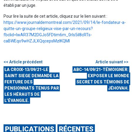
établi par un juge.
Pour lire la suite de cet article, cliquez sur le lien suivant :
https://www.journaldemontreal.com/2021/09/14/le-fondateur-a-
quitte-un-groupe-religieux-vise-par-un-recours?
fbclid=IwAR37M2DGJo5FDtim6m_0rIs5iI8cRTs-
caBWEqo9wHZJLXQqcepsMzIKQMI
<< Article précédent
Article suivant >>
LA CROIX-13/09/21-LE
ABC-14/09/21-TÉMOIGNER:
SAINT SIEGE DEMANDE LA
EXPOSER LE MONDE
FERTURE DES
SECRET DES TÉMOINS DE
PENSIONNATS TENUS PAR
JÉHOVAH.
LES HÉRAUTS DE
L’ÉVANGILE.
PUBLICATIONS
RÉCENTES