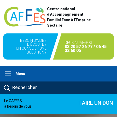
Centre national
d'Accompagnement
Familial Face à l'Emprise
Sectaire
BESOIN D'AIDE ?
DEUX NUMÉROS
D'ÉCOUTE ?
03 20 57 26 77 / 06 45
UN CONSEIL ? UNE
32 60 05
QUESTION ?
Menu
Le CAFFES
FAIRE UN DON
a besoin de vous