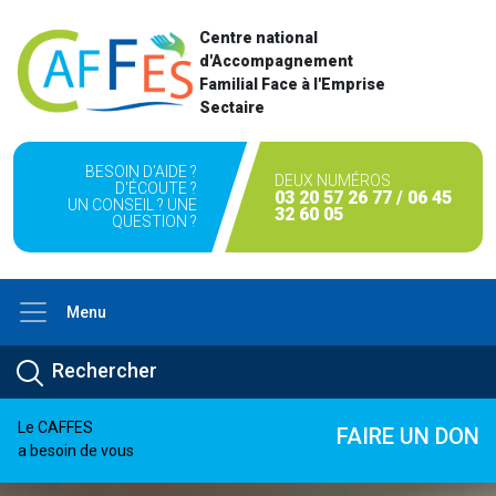
Centre national
d'Accompagnement
Familial Face à l'Emprise
Sectaire
BESOIN D'AIDE ?
DEUX NUMÉROS
D'ÉCOUTE ?
03 20 57 26 77 / 06 45
UN CONSEIL ? UNE
32 60 05
QUESTION ?
Menu
Le CAFFES
FAIRE UN DON
a besoin de vous