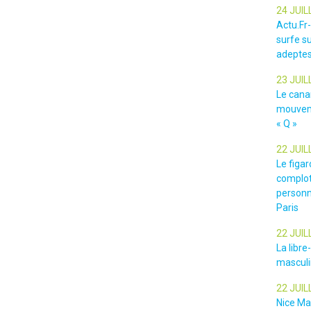
24 JUIL
Actu.Fr
surfe su
adeptes
23 JUIL
Le cana
mouveme
« Q »
22 JUIL
Le figar
complot
personn
Paris
22 JUIL
La libr
masculin
22 JUIL
Nice Ma