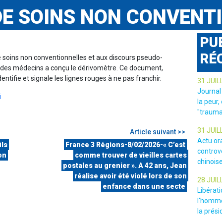
DE SOINS NON CONVENT
PU
RÉ
de soins non conventionnelles et aux discours pseudo-
re des médecins a conçu le dérivomètre. Ce document,
ntifie et signale les lignes rouges à ne pas franchir.
31 JUIL
Journal
i
la peur,
"trauma
31 JUIL
Article suivant >>
Actu or
ils
France 3 Régions-8/02/2026-« C’est
controv
on
comme trouver de vieilles cartes
chinois
postales au grenier ». A 42 ans, Jean
réalise avoir été violé lors de son
28 JUIL
enfance dans une secte
Libérat
l'homme
la prési