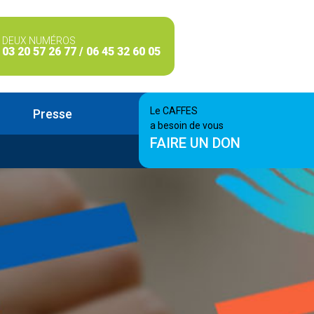
DEUX NUMÉROS
03 20 57 26 77 / 06 45 32 60 05
Le CAFFES
Presse
a besoin de vous
FAIRE UN DON