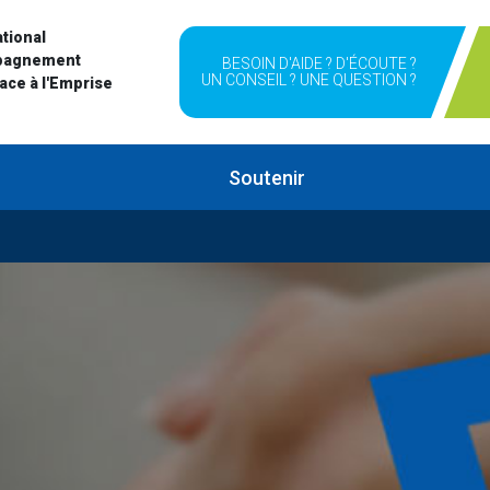
tional
pagnement
BESOIN D'AIDE ? D'ÉCOUTE ?
UN CONSEIL ? UNE QUESTION ?
Face à l'Emprise
Soutenir