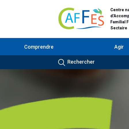
Centre na
d'Accom
Familial 
Sectaire
Comprendre
Agir