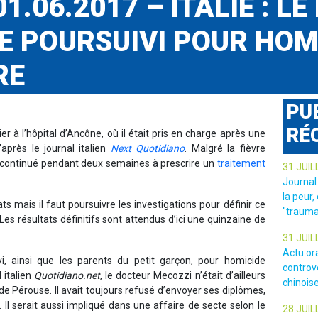
1.06.2017 – ITALIE : L
 POURSUIVI POUR HOM
RE
PU
RÉ
 à l’hôpital d’Ancône, où il était pris en charge après une
’après le journal italien
Next Quotidiano
. Malgré la fièvre
a continué pendant deux semaines à prescrire un
traitement
31 JUIL
Journal
la peur,
ts mais il faut poursuivre les investigations pour définir ce
"trauma
Les résultats définitifs sont attendus d’ici une quinzaine de
31 JUIL
Actu or
i, ainsi que les parents du petit garçon, pour homicide
controv
 italien
Quotidiano.net
, le docteur Mecozzi n’était d’ailleurs
chinois
de Pérouse. Il avait toujours refusé d’envoyer ses diplômes,
. Il serait aussi impliqué dans une affaire de secte selon le
28 JUIL