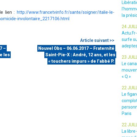
Libérat
l'homme
le lien :
http://www.francetvinfo.fr/sante/soigner/italie-le-
la prési
omicide-involontaire_2217106.html
24 JUIL
Actu.Fr
surfe su
Article suivant >>
adeptes
7 –
Nouvel Obs – 06.06.2017 – Fraternité
e les
Saint-Pie-X : André, 12 ans, et les
23 JUIL
« touchers impurs » de l’abbé P.
Le cana
mouveme
« Q »
22 JUIL
Le figar
complot
personn
Paris
22 JUIL
La libr