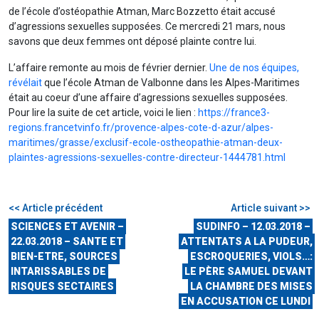
de l’école d’ostéopathie Atman, Marc Bozzetto était accusé
d’agressions sexuelles supposées. Ce mercredi 21 mars, nous
savons que deux femmes ont déposé plainte contre lui.
L’affaire remonte au mois de février dernier.
Une de nos équipes,
révélait
que l’école Atman de Valbonne dans les Alpes-Maritimes
était au coeur d’une affaire d’agressions sexuelles supposées.
Pour lire la suite de cet article, voici le lien :
https://france3-
regions.francetvinfo.fr/provence-alpes-cote-d-azur/alpes-
maritimes/grasse/exclusif-ecole-ostheopathie-atman-deux-
plaintes-agressions-sexuelles-contre-directeur-1444781.html
<< Article précédent
Article suivant >>
SCIENCES ET AVENIR –
SUDINFO – 12.03.2018 –
22.03.2018 – SANTE ET
ATTENTATS A LA PUDEUR,
BIEN-ETRE, SOURCES
ESCROQUERIES, VIOLS…:
INTARISSABLES DE
LE PÈRE SAMUEL DEVANT
RISQUES SECTAIRES
LA CHAMBRE DES MISES
EN ACCUSATION CE LUNDI