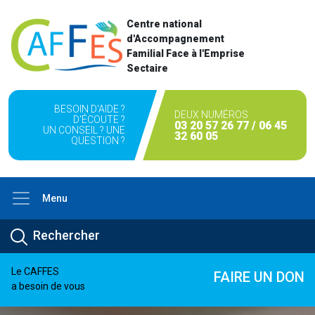
Centre national
d'Accompagnement
Familial Face à l'Emprise
Sectaire
BESOIN D'AIDE ?
DEUX NUMÉROS
D'ÉCOUTE ?
03 20 57 26 77 / 06 45
UN CONSEIL ? UNE
32 60 05
QUESTION ?
Menu
Le CAFFES
FAIRE UN DON
a besoin de vous