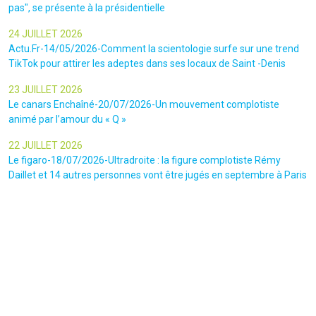
pas", se présente à la présidentielle
24 JUILLET 2026
Actu.Fr-14/05/2026-Comment la scientologie surfe sur une trend
TikTok pour attirer les adeptes dans ses locaux de Saint -Denis
23 JUILLET 2026
Le canars Enchaîné-20/07/2026-Un mouvement complotiste
animé par l’amour du « Q »
22 JUILLET 2026
Le figaro-18/07/2026-Ultradroite : la figure complotiste Rémy
Daillet et 14 autres personnes vont être jugés en septembre à Paris
22 JUILLET 2026
La libre-19/07/2026-Andrew Tate, le gourou masculiniste rattrapé
par la justice
22 JUILLET 2026
Nice Matin-16/07/2026-« Ce qui est impressionnant, c’est leur
capacité à influer sur les gens » : le patron des gendarmes raconte
l’emprise sectaire qui régnait lors des cérémonies chamaniques