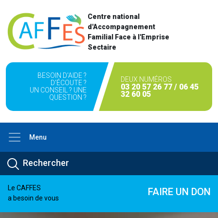
Centre national
d'Accompagnement
Familial Face à l'Emprise
Sectaire
BESOIN D'AIDE ?
DEUX NUMÉROS
D'ÉCOUTE ?
03 20 57 26 77 / 06 45
UN CONSEIL ? UNE
32 60 05
QUESTION ?
Menu
Le CAFFES
FAIRE UN DON
a besoin de vous