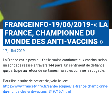
FRANCEINFO-19/06/2019-« LA
FRANCE, CHAMPIONNE DU
MONDE DES ANTI-VACCINS »
17 juillet 2019
La France est le pays qui fait le moins confiance aux vaccins, selon
un sondage réalisé à travers 144 pays. Un sentiment de défiance
qui participe au retour de certaines maladies comme la rougeole.
Pour lire la suite de cet article, voici le lien:
https://www.francetvinfo.fr/sante/soigner/la-france-championne-
du-monde-des-anti-vaccins_3497157.html