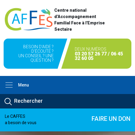
Centre national
d'Accompagnement
Familial Face à l'Emprise
Sectaire
BESOIN D'AIDE ?
DEUX NUMÉROS
D'ÉCOUTE ?
03 20 57 26 77 / 06 45
UN CONSEIL ? UNE
32 60 05
QUESTION ?
Menu
Le CAFFES
FAIRE UN DON
a besoin de vous