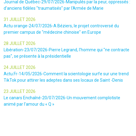
Journal de Québec-29/07/2026-Manipulés par la peur, oppressés :
d'anciens fidèles "traumatisés" par l'Armée de Marie
31 JUILLET 2026
Actu orange-24/07/2026-A Béziers, le projet controversé du
premier campus de "médecine chinoise" en Europe
28 JUILLET 2026
Libération-23/07/2026-Pierre Legrand, l'homme qui "ne contracte
pas", se présente à la présidentielle
24 JUILLET 2026
Actu.Fr-14/05/2026-Comment la scientologie surfe sur une trend
TikTok pour attirer les adeptes dans ses locaux de Saint -Denis
23 JUILLET 2026
Le canars Enchaîné-20/07/2026-Un mouvement complotiste
animé par l’amour du « Q »
22 JUILLET 2026
Le figaro-18/07/2026-Ultradroite : la figure complotiste Rémy
Daillet et 14 autres personnes vont être jugés en septembre à Paris