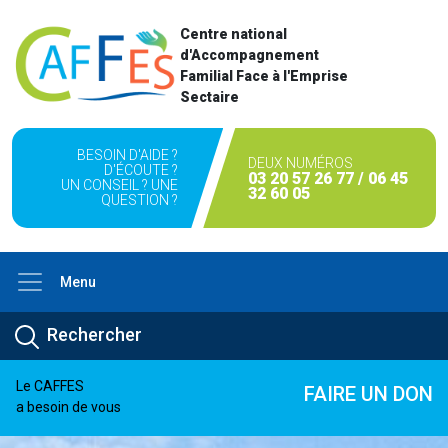
Centre national
d'Accompagnement
Familial Face à l'Emprise
Sectaire
BESOIN D'AIDE ?
DEUX NUMÉROS
D'ÉCOUTE ?
03 20 57 26 77 / 06 45
UN CONSEIL ? UNE
32 60 05
QUESTION ?
Menu
Le CAFFES
FAIRE UN DON
a besoin de vous