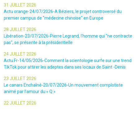
31 JUILLET 2026
Actu orange-24/07/2026-A Béziers, le projet controversé du
premier campus de "médecine chinoise" en Europe
28 JUILLET 2026
Libération-23/07/2026-Pierre Legrand, l'homme qui "ne contracte
pas", se présente à la présidentielle
24 JUILLET 2026
Actu.Fr-14/05/2026-Comment la scientologie surfe sur une trend
TikTok pour attirer les adeptes dans ses locaux de Saint -Denis
23 JUILLET 2026
Le canars Enchaîné-20/07/2026-Un mouvement complotiste
animé par l’amour du « Q »
22 JUILLET 2026
Le figaro-18/07/2026-Ultradroite : la figure complotiste Rémy
Daillet et 14 autres personnes vont être jugés en septembre à Paris
22 JUILLET 2026
La libre-19/07/2026-Andrew Tate, le gourou masculiniste rattrapé