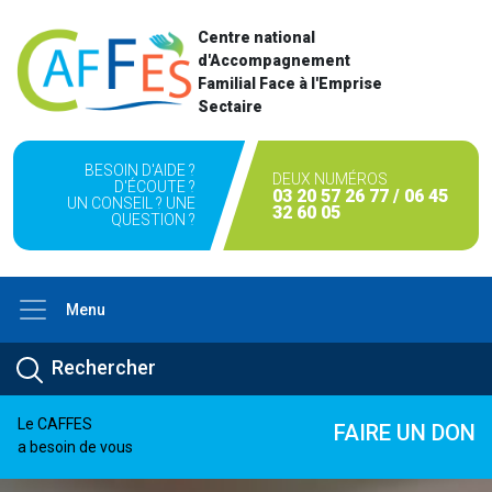
Centre national
d'Accompagnement
Familial Face à l'Emprise
Sectaire
BESOIN D'AIDE ?
DEUX NUMÉROS
D'ÉCOUTE ?
03 20 57 26 77 / 06 45
UN CONSEIL ? UNE
32 60 05
QUESTION ?
Menu
Le CAFFES
FAIRE UN DON
a besoin de vous