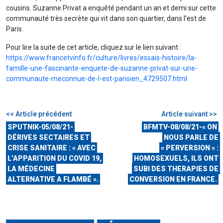
cousins. Suzanne Privat a enquêté pendant un an et demi sur cette
communauté très secrète qui vit dans son quartier, dans l’est de
Paris.
Pour lire la suite de cet article, cliquez sur le lien suivant :
https://www.francetvinfo.fr/culture/livres/essais-histoire/la-
famille-une-fascinante-enquete-de-suzanne-privat-sur-une-
communaute-meconnue-de-l-est-parisien_4729507.html
<< Article précédent
Article suivant >>
SPUTNIK-05/08/21-
BFMTV-08/08/21-« ON
DÉRIVES SECTAIRES ET
NOUS PARLE DE
CRISE SANITAIRE : « AVEC
« PERVERSION » :
L’APPARITION DU COVID 19,
HOMOSEXUELS, ILS ONT
LA MÉDECINE
SUBI DES THERAPIES DE
ALTERNATIVE A FLAMBÉ ».
CONVERSION EN FRANCE.