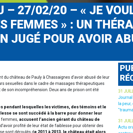
 – 27/02/20 – « JE VOU
ES FEMMES » : UN THÉR
N JUGÉ POUR AVOIR AB
PU
RÉ
t du château de Pauly à Chassaignes d’avoir abusé de leur
eurs sexuelles dans le cadre de massages thérapeutiques
t de son incompréhension. Deux ans de prison ont été
31 JUIL
Journal
la peur,
s pendant lesquelles les victimes, des témoins et le
"trauma
lesse se sont succédé à la barre pour donner leur
re femmes,
accusent l’ancien gérant du château de
31 JUIL
d’avoir profité de leur état de faiblesse pour obtenir des
Actu or
 se sont déroulés d
e 2011 à 2013, le château était alors