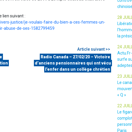
controv
chinois
e lien suivant :
28 JUIL
divers-justice/je-voulais-faire-du-bien-a-ces-femmes-un-
Libérat
oir-abuse-de-ses-1582799459
l'homme
la prési
24 JUIL
Article suivant >>
Actu.Fr
de
Radio Canada – 27/02/20 – Victoire
surfe su
tion
d’anciens pensionnaires qui ont vécu
adeptes
l’enfer dans un collège chrétien
23 JUIL
Le cana
mouveme
« Q »
22 JUIL
Le figar
complot
personn
Paris