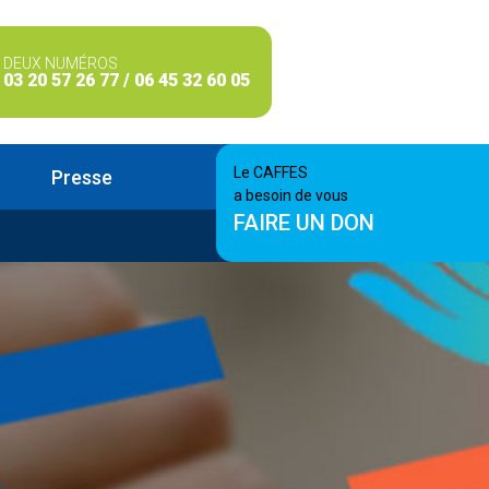
DEUX NUMÉROS
03 20 57 26 77 / 06 45 32 60 05
Le CAFFES
Presse
a besoin de vous
FAIRE UN DON