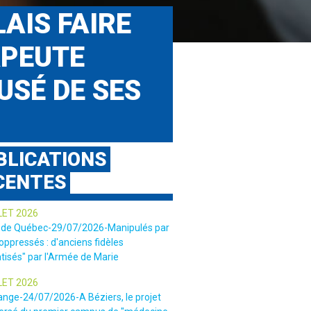
LAIS FAIRE
APEUTE
USÉ DE SES
BLICATIONS
CENTES
LET 2026
 de Québec-29/07/2026-Manipulés par
 oppressés : d'anciens fidèles
tisés" par l'Armée de Marie
LET 2026
ange-24/07/2026-A Béziers, le projet