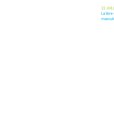
22 JUIL
La libr
masculin
22 JUIL
Nice Ma
impressi
les gen
l’empris
cérémon
Nice
Suivez nos actions