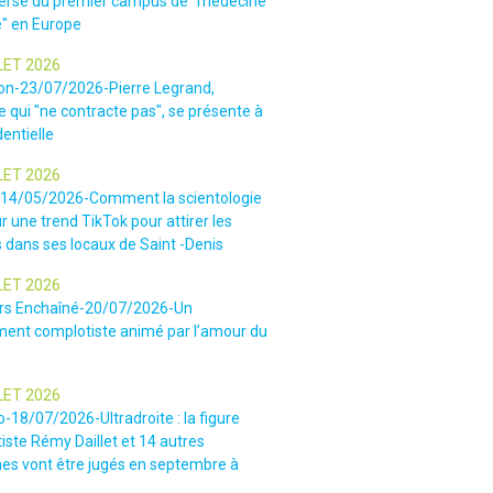
ersé du premier campus de "médecine
e" en Europe
LET 2026
ion-23/07/2026-Pierre Legrand,
 qui "ne contracte pas", se présente à
dentielle
LET 2026
-14/05/2026-Comment la scientologie
r une trend TikTok pour attirer les
 dans ses locaux de Saint -Denis
LET 2026
rs Enchaîné-20/07/2026-Un
nt complotiste animé par l’amour du
LET 2026
o-18/07/2026-Ultradroite : la figure
iste Rémy Daillet et 14 autres
es vont être jugés en septembre à