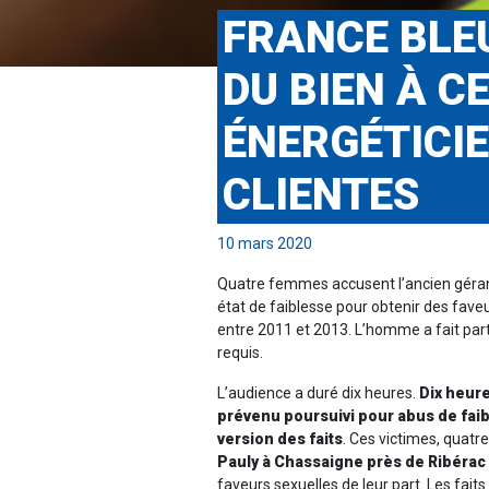
FRANCE BLEU
DU BIEN À C
ÉNERGÉTICIE
CLIENTES
10 mars 2020
Quatre femmes accusent l’ancien géran
état de faiblesse pour obtenir des fav
entre 2011 et 2013. L’homme a fait par
requis.
L’audience a duré dix heures.
Dix heure
prévenu poursuivi pour abus de faib
version des faits
. Ces victimes, quat
Pauly à Chassaigne près de Ribérac
faveurs sexuelles de leur part. Les faits