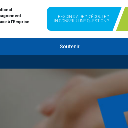
tional
pagnement
BESOIN D'AIDE ? D'ÉCOUTE ?
UN CONSEIL ? UNE QUESTION ?
Face à l'Emprise
Soutenir