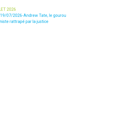
LET 2026
e-19/07/2026-Andrew Tate, le gourou
iste rattrapé par la justice
LET 2026
tin-16/07/2026-« Ce qui est
onnant, c’est leur capacité à influer sur
s » : le patron des gendarmes raconte
e sectaire qui régnait lors des
ies chamaniques dans la région de