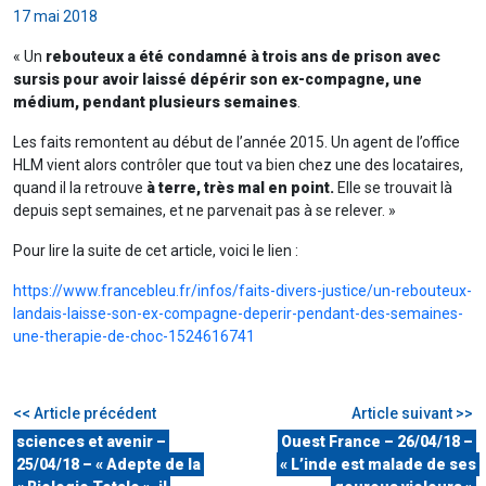
17 mai 2018
« Un
rebouteux a été condamné à trois ans de prison avec
sursis pour avoir laissé dépérir son ex-compagne, une
médium, pendant plusieurs semaines
.
Les faits remontent au début de l’année 2015. Un agent de l’office
HLM vient alors contrôler que tout va bien chez une des locataires,
quand il la retrouve
à terre, très mal en point.
Elle se trouvait là
depuis sept semaines, et ne parvenait pas à se relever. »
Pour lire la suite de cet article, voici le lien :
https://www.francebleu.fr/infos/faits-divers-justice/un-rebouteux-
landais-laisse-son-ex-compagne-deperir-pendant-des-semaines-
une-therapie-de-choc-1524616741
<< Article précédent
Article suivant >>
sciences et avenir –
Ouest France – 26/04/18 –
25/04/18 – « Adepte de la
« L’inde est malade de ses