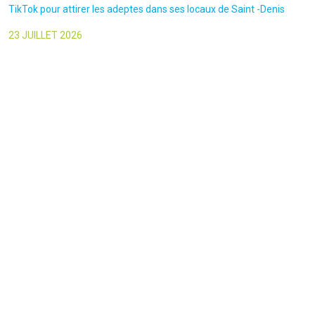
TikTok pour attirer les adeptes dans ses locaux de Saint -Denis
23 JUILLET 2026
Le canars Enchaîné-20/07/2026-Un mouvement complotiste
animé par l’amour du « Q »
22 JUILLET 2026
Le figaro-18/07/2026-Ultradroite : la figure complotiste Rémy
Daillet et 14 autres personnes vont être jugés en septembre à Paris
22 JUILLET 2026
La libre-19/07/2026-Andrew Tate, le gourou masculiniste rattrapé
par la justice
22 JUILLET 2026
Nice Matin-16/07/2026-« Ce qui est impressionnant, c’est leur
capacité à influer sur les gens » : le patron des gendarmes raconte
l’emprise sectaire qui régnait lors des cérémonies chamaniques
dans la région de Nice