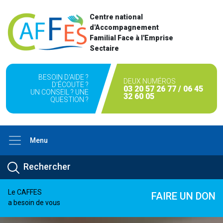
Centre national
d'Accompagnement
Familial Face à l'Emprise
Sectaire
BESOIN D'AIDE ?
DEUX NUMÉROS
D'ÉCOUTE ?
03 20 57 26 77 / 06 45
UN CONSEIL ? UNE
32 60 05
QUESTION ?
Menu
Le CAFFES
FAIRE UN DON
a besoin de vous