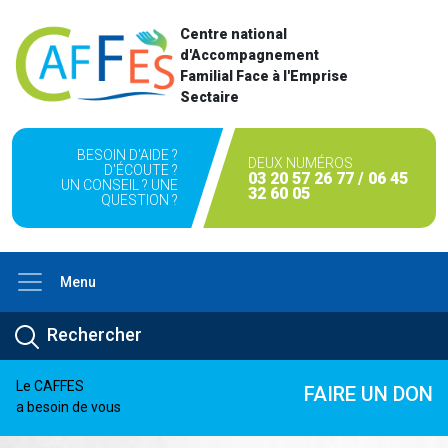
Centre national
d'Accompagnement
Familial Face à l'Emprise
Sectaire
BESOIN D'AIDE ?
DEUX NUMÉROS
D'ÉCOUTE ?
03 20 57 26 77 / 06 45
UN CONSEIL ? UNE
32 60 05
QUESTION ?
Menu
Le CAFFES
FAIRE UN DON
a besoin de vous