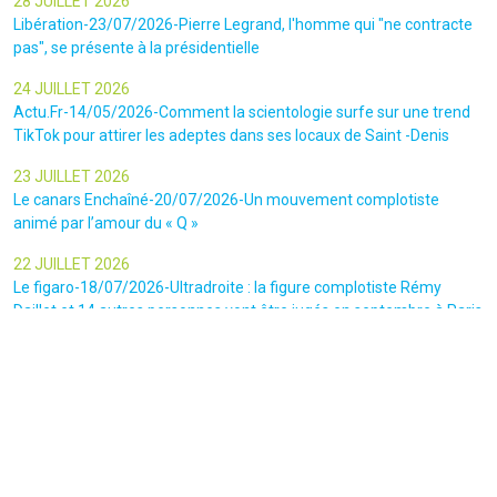
28 JUILLET 2026
Libération-23/07/2026-Pierre Legrand, l'homme qui "ne contracte
pas", se présente à la présidentielle
24 JUILLET 2026
Actu.Fr-14/05/2026-Comment la scientologie surfe sur une trend
TikTok pour attirer les adeptes dans ses locaux de Saint -Denis
23 JUILLET 2026
Le canars Enchaîné-20/07/2026-Un mouvement complotiste
animé par l’amour du « Q »
22 JUILLET 2026
Le figaro-18/07/2026-Ultradroite : la figure complotiste Rémy
Daillet et 14 autres personnes vont être jugés en septembre à Paris
22 JUILLET 2026
La libre-19/07/2026-Andrew Tate, le gourou masculiniste rattrapé
par la justice
22 JUILLET 2026
Nice Matin-16/07/2026-« Ce qui est impressionnant, c’est leur
capacité à influer sur les gens » : le patron des gendarmes raconte