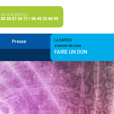
DEUX NUMÉROS
03 20 57 26 77 / 06 45 32 60 05
Le CAFFES
Presse
a besoin de vous
FAIRE UN DON