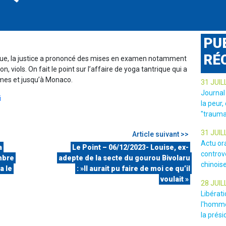
PU
RÉ
à vue, la justice a prononcé des mises en examen notamment
, viols. On fait le point sur l’affaire de yoga tantrique qui a
imes et jusqu’à Monaco.
31 JUIL
Journal
i
la peur,
"trauma
31 JUIL
Article suivant >>
Actu or
a
Le Point – 06/12/2023- Louise, ex-
controv
mbre
adepte de la secte du gourou Bivolaru
chinois
a le
: »Il aurait pu faire de moi ce qu’il
voulait »
28 JUIL
Libérat
l'homme
la prési