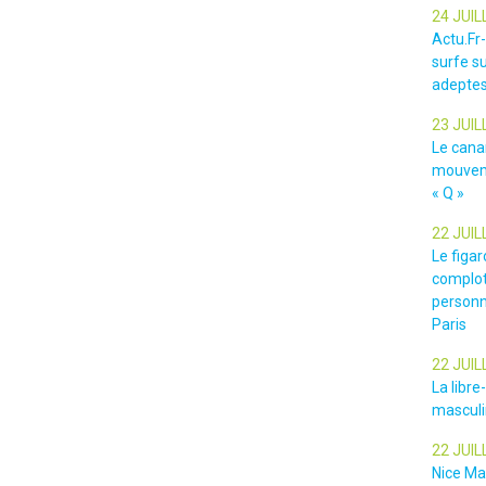
24 JUIL
Actu.Fr
surfe su
adeptes
23 JUIL
Le cana
mouveme
« Q »
22 JUIL
Le figar
complot
personn
Paris
22 JUIL
La libr
masculin
22 JUIL
Nice Ma