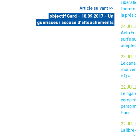
Libérat
Article suivant >>
l'homme
la prési
objectif Gard – 18.09.2017 – Un
guérisseur accusé d’attouchements
24 JUIL
Actu.Fr
surfe su
adeptes
23 JUIL
Le cana
mouveme
« Q »
22 JUIL
Le figar
complot
personn
Paris
22 JUIL
La libr