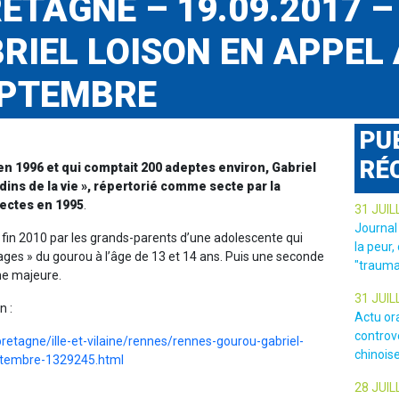
ETAGNE – 19.09.2017 – 
RIEL LOISON EN APPEL 
EPTEMBRE
PU
RÉ
n 1996 et qui comptait 200 adeptes environ, Gabriel
dins de la vie », répertorié comme secte par la
ectes en 1995
.
31 JUIL
Journal
i fin 2010 par les grands-parents d’une adolescente qui
la peur,
ges » du gourou à l’âge de 13 et 14 ans. Puis une seconde
"trauma
me majeure.
31 JUIL
n :
Actu or
controv
bretagne/ille-et-vilaine/rennes/rennes-gourou-gabriel-
chinois
eptembre-1329245.html
28 JUIL