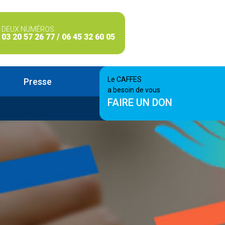
DEUX NUMÉROS
03 20 57 26 77 / 06 45 32 60 05
Le CAFFES
Presse
a besoin de vous
FAIRE UN DON