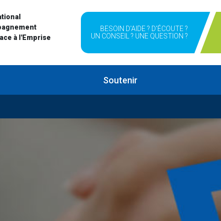
tional
pagnement
BESOIN D'AIDE ? D'ÉCOUTE ?
UN CONSEIL ? UNE QUESTION ?
Face à l'Emprise
Soutenir