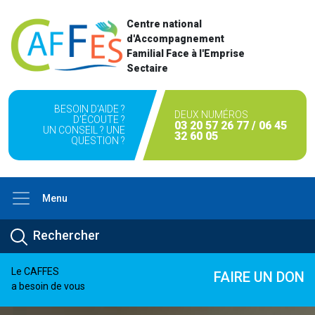
Centre national
d'Accompagnement
Familial Face à l'Emprise
Sectaire
BESOIN D'AIDE ?
DEUX NUMÉROS
D'ÉCOUTE ?
03 20 57 26 77 / 06 45
UN CONSEIL ? UNE
32 60 05
QUESTION ?
Menu
Le CAFFES
FAIRE UN DON
a besoin de vous