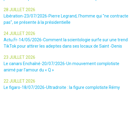
28 JUILLET 2026
Libération-23/07/2026-Pierre Legrand, l'homme qui "ne contracte
pas", se présente à la présidentielle
24 JUILLET 2026
Actu.Fr-14/05/2026-Comment la scientologie surfe sur une trend
TikTok pour attirer les adeptes dans ses locaux de Saint -Denis
23 JUILLET 2026
Le canars Enchaîné-20/07/2026-Un mouvement complotiste
animé par l’amour du « Q »
22 JUILLET 2026
Le figaro-18/07/2026-Ultradroite : la figure complotiste Rémy
Daillet et 14 autres personnes vont être jugés en septembre à Paris
22 JUILLET 2026
La libre-19/07/2026-Andrew Tate, le gourou masculiniste rattrapé
par la justice
22 JUILLET 2026