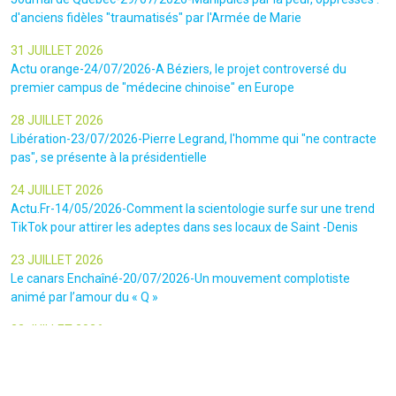
d'anciens fidèles "traumatisés" par l'Armée de Marie
31 JUILLET 2026
Actu orange-24/07/2026-A Béziers, le projet controversé du
premier campus de "médecine chinoise" en Europe
28 JUILLET 2026
Libération-23/07/2026-Pierre Legrand, l'homme qui "ne contracte
pas", se présente à la présidentielle
24 JUILLET 2026
Actu.Fr-14/05/2026-Comment la scientologie surfe sur une trend
TikTok pour attirer les adeptes dans ses locaux de Saint -Denis
23 JUILLET 2026
Le canars Enchaîné-20/07/2026-Un mouvement complotiste
animé par l’amour du « Q »
22 JUILLET 2026
Le figaro-18/07/2026-Ultradroite : la figure complotiste Rémy
Daillet et 14 autres personnes vont être jugés en septembre à Paris