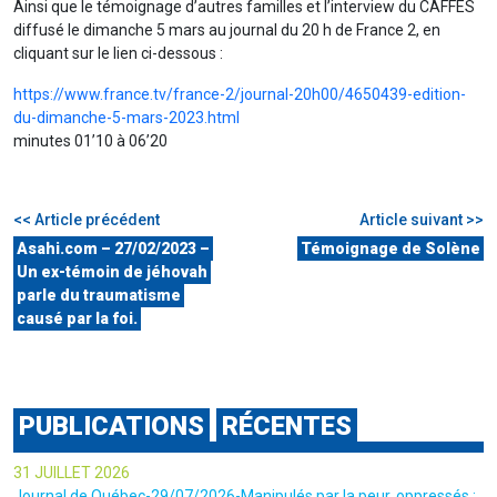
Ainsi que le témoignage d’autres familles et l’interview du CAFFES
diffusé le dimanche 5 mars au journal du 20 h de France 2, en
cliquant sur le lien ci-dessous :
https://www.france.tv/france-2/journal-20h00/4650439-edition-
du-dimanche-5-mars-2023.html
minutes 01’10 à 06’20
<< Article précédent
Article suivant >>
Asahi.com – 27/02/2023 –
Témoignage de Solène
Un ex-témoin de jéhovah
parle du traumatisme
causé par la foi.
PUBLICATIONS
RÉCENTES
31 JUILLET 2026
Journal de Québec-29/07/2026-Manipulés par la peur, oppressés :