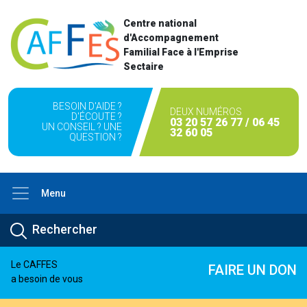
Centre national
d'Accompagnement
Familial Face à l'Emprise
Sectaire
BESOIN D'AIDE ?
DEUX NUMÉROS
D'ÉCOUTE ?
03 20 57 26 77 / 06 45
UN CONSEIL ? UNE
32 60 05
QUESTION ?
Menu
Le CAFFES
FAIRE UN DON
a besoin de vous