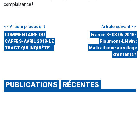
complaisance !
<< Article précédent
Article suivant >>
COMMENTAIRE DU
France 3- 03.05.2018-
CAFFES-AVRIL 2018-LE
Riaumont-Liévin :
TRACT QUI INQUIÈTE…
Maltraitance au village
d’enfants?
PUBLICATIONS
RÉCENTES
31 JUILLET 2026
Journal de Québec-29/07/2026-Manipulés par la peur, oppressés :
d'anciens fidèles "traumatisés" par l'Armée de Marie
31 JUILLET 2026
Actu orange-24/07/2026-A Béziers, le projet controversé du
premier campus de "médecine chinoise" en Europe