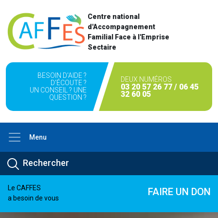
Centre national
d'Accompagnement
Familial Face à l'Emprise
Sectaire
BESOIN D'AIDE ?
DEUX NUMÉROS
D'ÉCOUTE ?
03 20 57 26 77 / 06 45
UN CONSEIL ? UNE
32 60 05
QUESTION ?
Menu
Le CAFFES
FAIRE UN DON
a besoin de vous